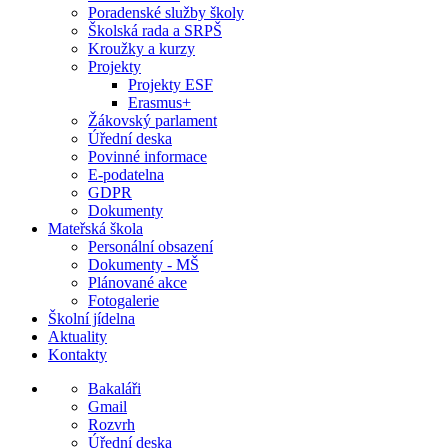
Poradenské služby školy
Školská rada a SRPŠ
Kroužky a kurzy
Projekty
Projekty ESF
Erasmus+
Žákovský parlament
Úřední deska
Povinné informace
E-podatelna
GDPR
Dokumenty
Mateřská škola
Personální obsazení
Dokumenty - MŠ
Plánované akce
Fotogalerie
Školní jídelna
Aktuality
Kontakty
Bakaláři
Gmail
Rozvrh
Úřední deska