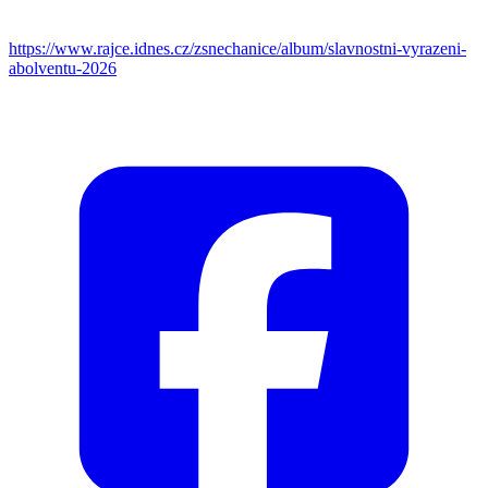
https://www.rajce.idnes.cz/zsnechanice/album/slavnostni-vyrazeni-
abolventu-2026