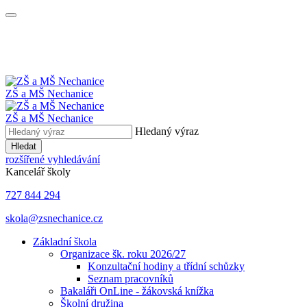
ZŠ a MŠ
Nechanice
ZŠ a MŠ Nechanice
Hledaný výraz
Hledat
rozšířené vyhledávání
Kancelář školy
727 844 294
skola@zsnechanice.cz
Základní škola
Organizace šk. roku 2026/27
Konzultační hodiny a třídní schůzky
Seznam pracovníků
Bakaláři OnLine - žákovská knížka
Školní družina