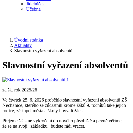
Jídelníček
Učebna
Úvodní stránka
Aktuality
Slavnostní vyřazení absolventů
Slavnostní vyřazení absolventů
za šk. rok 2025/26
Ve čtvrtek 25. 6. 2026 proběhlo slavnostní vyřazení absolventů ZŠ
Nechanice, kterého se zúčastnili kromě žáků 9. ročníků také jejich
rodiče, zástupci města a školy i bývalí žáci.
Přejeme šťastné vykročení do nového působiště a pevně věříme,
že se na svoji "základku" budete rádi vracet.