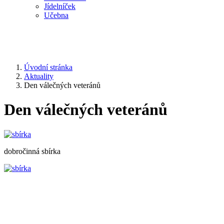
Jídelníček
Učebna
Úvodní stránka
Aktuality
Den válečných veteránů
Den válečných veteránů
dobročinná sbírka