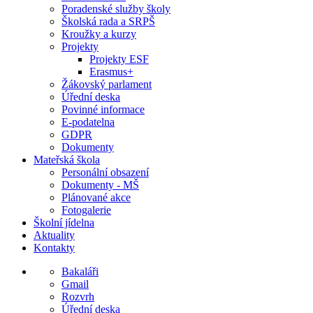
Poradenské služby školy
Školská rada a SRPŠ
Kroužky a kurzy
Projekty
Projekty ESF
Erasmus+
Žákovský parlament
Úřední deska
Povinné informace
E-podatelna
GDPR
Dokumenty
Mateřská škola
Personální obsazení
Dokumenty - MŠ
Plánované akce
Fotogalerie
Školní jídelna
Aktuality
Kontakty
Bakaláři
Gmail
Rozvrh
Úřední deska