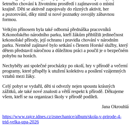
šetrného chování k životnímu prostředí i zajímavosti o místní
krajině. Děti se aktivně zapojovaly do různých aktivit, her
a pozorování, díky nimž si nové poznatky osvojily zábavnou
formou.
Velkým přínosem byla také odborná přednáška pracovníků
Krkonošského národního parku, kteří žákům přiblížili jedinečnost
krkonošské přírody, její ochranu i pravidla chování v národním
parku. Neméně zajímavé bylo setkání s členem Horské služby, který
dětem představil náročnou a důležitou práci a poučil je o bezpečném
pohybu na horách.
Nechyběly ani společné procházky po okolí, hry v přírodě a večerní
programy, které přispěly k utužení kolektivu a posílení vzájemných
vztahů mezi žáky.
Celý pobyt se vydařil, děti si odvezly nejen spoustu krásných
zážitků, ale také nové znalosti a větší respekt k přírodě. Děkujeme
všem, kteří se na organizaci školy v přírodě podíleli.
Jana Okrouhlá
https://www.rajce.idnes.cz/zsnechanice/album/skola-v-prirode-4-
trid-velka-upa-2026