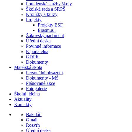
Poradenské služby školy
Školská rada a SRPŠ
Kroužky a kurzy
Projekty
Projekty ESF
Erasmus+
Žákovský parlament
Úřední deska
Povinné informace
E-podatelna
GDPR
Dokumenty
Mateřská škola
Personální obsazení
Dokumenty - MŠ
Plánované akce
Fotogalerie
Školní jídelna
Aktuality
Kontakty
Bakaláři
Gmail
Rozvrh
Úřední deska