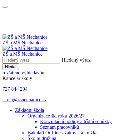
ZŠ a MŠ
Nechanice
ZŠ a MŠ Nechanice
Hledaný výraz
Hledat
rozšířené vyhledávání
Kancelář školy
727 844 294
skola@zsnechanice.cz
Základní škola
Organizace šk. roku 2026/27
Konzultační hodiny a třídní schůzky
Seznam pracovníků
Bakaláři OnLine - žákovská knížka
Školní družina