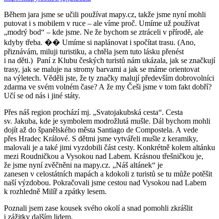
Během jara jsme se učili používat mapy.cz, takže jsme nyní mohli
putovat i s mobilem v ruce – ale víme proč. Umíme už používat
„modrý bod“ – kde jsme. Ne že bychom se ztráceli v přírodě, ale
kdyby třeba. �� Umíme si naplánovat i spočítat trasu. (Ano,
přiznávám, miluji turistiku, a chtěla jsem tuto lásku přenést
i na děti.) Paní z Klubu českých turistů nám ukázala, jak se značkují
trasy, jak se maluje na stromy barvami a jak se máme orientovat
na výletech. Věděli jste, že ty značky malují především dobrovolníci
zdarma ve svém volném čase? A že my Češi jsme v tom fakt dobří?
Učí se od nás i jiné státy.
Přes náš region prochází mj. „Svatojakubská cesta“. Cesta
sv. Jakuba, kde je symbolem modrožlutá mušle. Dál bychom mohli
dojít až do španělského města Santiago de Compostela. A vede
přes Hradec Králové. S dětmi jsme vytvářeli mušle z keramiky,
malovali je a také jimi vyzdobili část cesty. Konkrétně kolem altánku
mezi Roudničkou a Vysokou nad Labem. Krásnou třešničkou je,
že jsme nyní zvěčněni na mapy.cz. „Náš altánek“ je
zanesen v celostátních mapách a kdokoli z turistů se tu může potěšit
naší výzdobou. Pokračovali jsme cestou nad Vysokou nad Labem
k rozhledně Milíř a zpátky lesem.
Poznali jsem zase kousek svého okolí a snad pomohli zkrášlit
i zážitky dalším lidem.