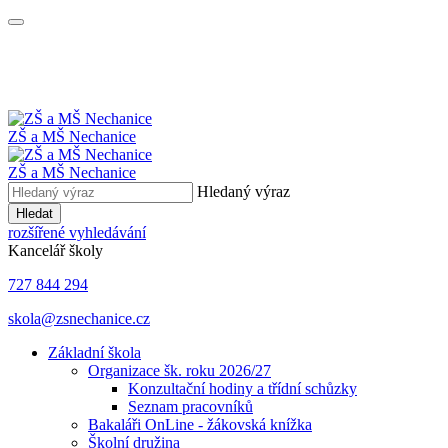
ZŠ a MŠ
Nechanice
ZŠ a MŠ Nechanice
Hledaný výraz
Hledat
rozšířené vyhledávání
Kancelář školy
727 844 294
skola@zsnechanice.cz
Základní škola
Organizace šk. roku 2026/27
Konzultační hodiny a třídní schůzky
Seznam pracovníků
Bakaláři OnLine - žákovská knížka
Školní družina