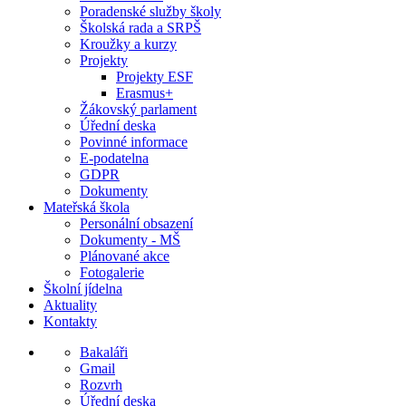
Poradenské služby školy
Školská rada a SRPŠ
Kroužky a kurzy
Projekty
Projekty ESF
Erasmus+
Žákovský parlament
Úřední deska
Povinné informace
E-podatelna
GDPR
Dokumenty
Mateřská škola
Personální obsazení
Dokumenty - MŠ
Plánované akce
Fotogalerie
Školní jídelna
Aktuality
Kontakty
Bakaláři
Gmail
Rozvrh
Úřední deska