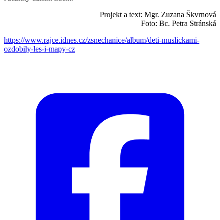
Projekt a text: Mgr. Zuzana Škvrnová
Foto: Bc. Petra Stránská
https://www.rajce.idnes.cz/zsnechanice/album/deti-muslickami-
ozdobily-les-i-mapy-cz